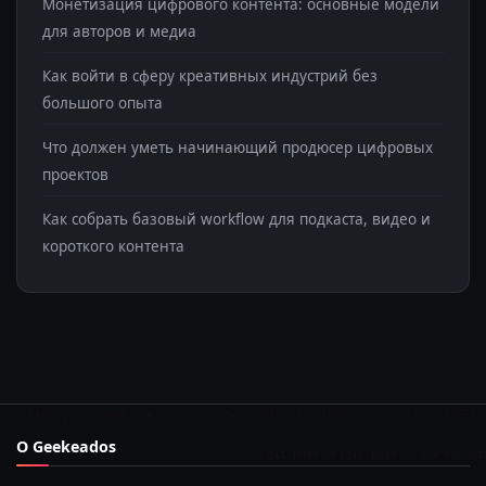
Монетизация цифрового контента: основные модели
для авторов и медиа
Как войти в сферу креативных индустрий без
большого опыта
Что должен уметь начинающий продюсер цифровых
проектов
Как собрать базовый workflow для подкаста, видео и
короткого контента
' ffmpeg -i input.mp4 -c:v libx264 SELECT * FROM media_catalog WHERE ty
 track=1)
О Geekeados
git push origin main unreal.edit