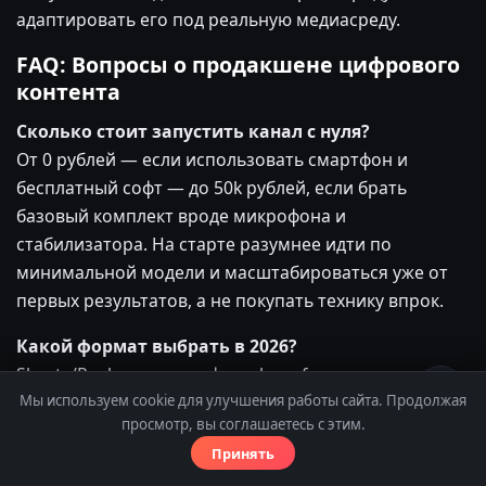
адаптировать его под реальную медиасреду.
FAQ: Вопросы о продакшене цифрового
контента
Сколько стоит запустить канал с нуля?
От 0 рублей — если использовать смартфон и
бесплатный софт — до 50k рублей, если брать
базовый комплект вроде микрофона и
стабилизатора. На старте разумнее идти по
минимальной модели и масштабироваться уже от
первых результатов, а не покупать технику впрок.
Какой формат выбрать в 2026?
Shorts/Reels — для трафика, long-form — для
лояльности. Оптимальная пропорция для тестов:
Мы используем cookie для улучшения работы сайта. Продолжая
просмотр, вы соглашаетесь с этим.
70/30. Это отражает текущую логику платформ:
Принять
короткий формат помогает быстро расширять