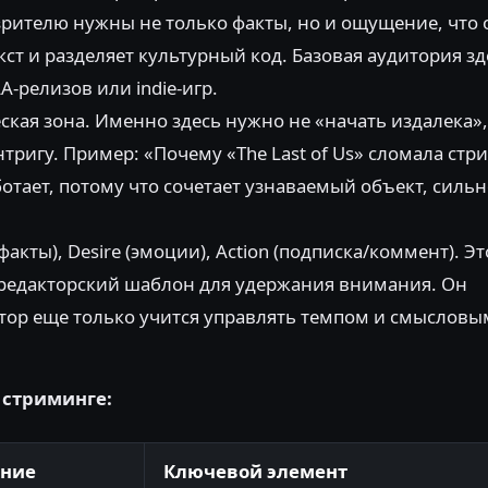
ь зрителю нужны не только факты, но и ощущение, что 
ст и разделяет культурный код. Базовая аудитория з
AA-релизов или indie-игр.
кая зона. Именно здесь нужно не «начать издалека»,
тригу. Пример: «Почему «The Last of Us» сломала стр
ботает, потому что сочетает узнаваемый объект, силь
t (факты), Desire (эмоции), Action (подписка/коммент). Эт
 редакторский шаблон для удержания внимания. Он
автор еще только учится управлять темпом и смыслов
 стриминге:
ние
Ключевой элемент