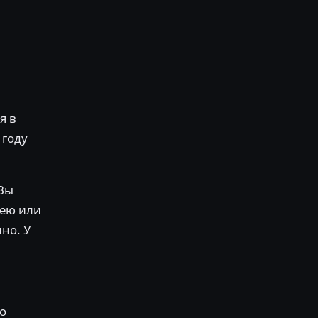
я в
 году
 Вы
дею или
но. У
то