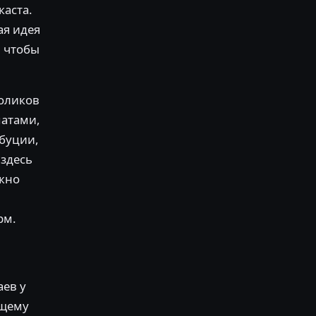
каста.
ая идея
, чтобы
роликов
матами,
ибуции,
 здесь
жно
рм.
аев у
ющему