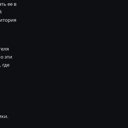
ать ее в
й
дитория
теля
о эти
 где
ики.