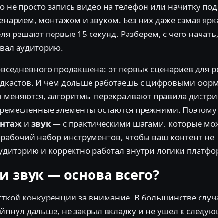
о не просто запись видео на телефон или начитку под
енарием, монтажом и звуком. Без них даже самая ярк
еля решают первые 15 секунд. Разберем, с чего начать
ивал аудиторию.
 повседневного продакшена: от первых сценариев для 
подкастов. И чем дольше работаешь с цифровыми фор
мы меняются, алгоритмы перекраивают правила дистр
е ремесленные элементы остаются прежними. Поэтому
нтаж
и
звук
— с практическими шагами, которые мо
а рабочий набор инструментов, чтобы ваш контент не
аудиторию и корректно работал внутри логики платфо
 звук — основа всего?
сткой конкуренции за внимание. В большинстве случ
вайпнул дальше, не закрыл вкладку и не ушел к следу