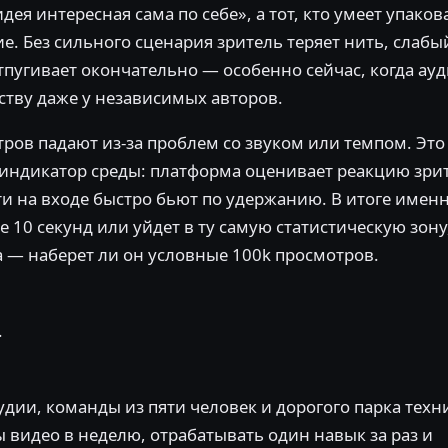
идея интересная сама по себе», а тот, кто умеет упаков
е. Без сильного сценария зритель теряет нить, слабы
отпугивает окончательно — особенно сейчас, когда ау
ству даже у независимых авторов.
тров падают из-за проблем со звуком или темпом. Это
к индикатор среды: платформа оценивает реакцию зри
и на входе быстро бьют по удержанию. В итоге именн
 10 секунд или уйдет в ту самую статистическую зону,
а — наберет ли он условные 100k просмотров.
.
тудии, команды из пяти человек и дорогого парка техн
ы видео в неделю, отрабатывать один навык за раз и