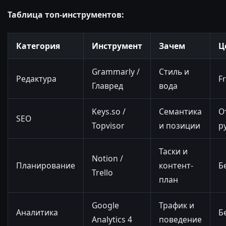
Таблица топ-инструментов:
Категория
Инструмент
Зачем
Ц
Grammarly /
Стиль и
Редактура
F
Главред
вода
Keys.so /
Семантика
О
SEO
Topvisor
и позиции
р
Таски и
Notion /
Планирование
контент-
Б
Trello
план
Google
Трафик и
Аналитика
Б
Analytics 4
поведение