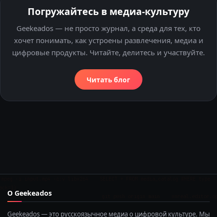
Погружайтесь в медиа-культуру
Geekeados — не просто журнал, а среда для тех, кто
хочет понимать, как устроены развлечения, медиа и
цифровые продукты. Читайте, делитесь и участвуйте.
Читать блог
ut.mp4 -c:v libx264 SELECT * FROM media_catalog WHERE type = 'series' 
О Geekeados
git push origin main unreal.editor.open_level(
Geekeados — это русскоязычное медиа о цифровой культуре. Мы