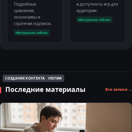
Подробные
и доступность игр для
сравнения,
аудитории.
эксклюзивы и
Актуально сейчас
стратегии подписок.
Актуально сейчас
СОЗДАНИЕ КОНТЕНТА
КРЕАТИВНЫЕ ИНДУСТРИИ
ИНСТРУМЕНТЫ И ТЕХНОЛОГИИ
СОЗДАНИЕ КОНТЕНТА
СОЦСЕТИ И БЛОГИНГ
СТРИМИНГ И ПЛАТФОРМЫ
СОЗДАНИЕ КОНТЕНТА
ИНСТРУМЕНТЫ И ТЕХНОЛОГИИ
ПОДКАСТЫ И СТРИМЫ
СОЗДАНИЕ КОНТЕНТА
Последние материалы
Все записи →